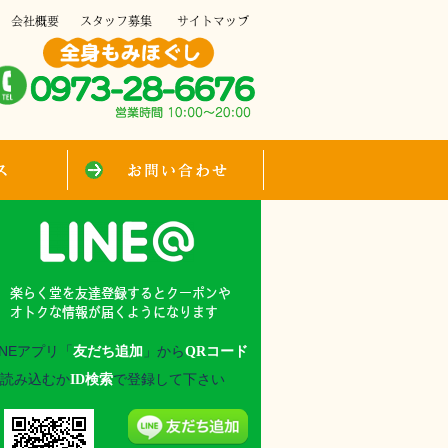
INEアプリ「
友だち追加
」から
QRコード
読み込むか
ID検索
で登録して下さい